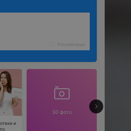
Рекомендую
268
30 фото
отеки и
 по