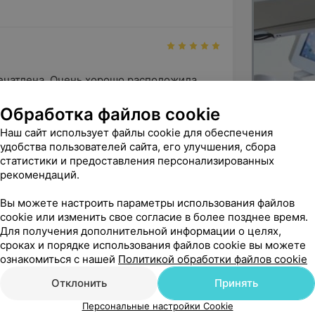
к врачу?
ечатлена. Очень хорошо расположила 
мфортной обстановке. Отве...
емы следует записаться к неврологу.
Обработка файлов cookie
й невролог
ь серьезных осложнений и своевременно
Наш сайт использует файлы cookie для обеспечения
удобства пользователей сайта, его улучшения, сбора
статистики и предоставления персонализированных
а Ваш отзыв и теплые слова! Мы рады, что 
ладают знаниями и практическим опытом
рекомендаций.
ртно, а Мезина Эмилия Влади...
 индивидуальный подход к каждому
Вы можете настроить параметры использования файлов
cookie или изменить свое согласие в более позднее время.
евролога?
Для получения дополнительной информации о целях,
сроках и порядке использования файлов cookie вы можете
у Еленской С.В. Пришла с жуткими 
дготовиться. Это поможет врачу
ознакомиться с нашей
Политикой обработки файлов cookie
вления, которые не давали жи...
ее установить диагноз и подобрать
Отклонить
Принять
Персональные настройки Cookie
и бы задать неврологу.