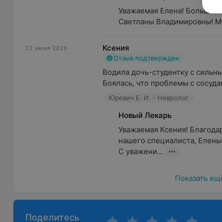
Уважаемая Елена! Большое с
Можно выделить то, что беспокоит больше всего.
Светланы Владимировны! Мы 
как, насколько сильно, где и как часто болит и чем в
В случае тяжелого заболевания необходимо со
Ксения
22 июня 2026
Отзыв подтвержден
Можно заранее узнать у родственников о случая
Водила дочь-студентку с сильн
Рекомендуется составить список препаратов, к
Боялась, что проблемы с сосуда
Специалисты медицинского центра «Новый Лекарь»
Юревич Е. И. - Невролог
и практическим опытом, проводят диагностику и ле
Новый Лекарь
позвоночника, нейроциркуляторных расстройств, з
системы и других.
Уважаемая Ксения! Благодар
нашего специалиста, Елены 
Неврологи центра используют индивидуальный подх
С уважени...
случаю.
Показать ещ
Поделитесь