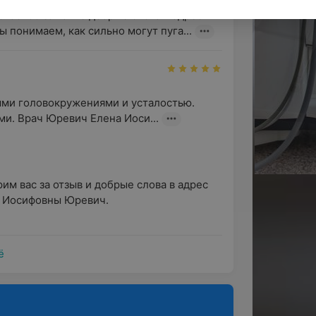
пасибо за такие добрые слова в адрес 
 Если что-то болит, врачу следует знать:
понимаем, как сильно могут пуга...
ызвано.
провождение пациента.
х неврологических заболеваний в семье.
ыми головокружениями и усталостью. 
оторые принимает клиент.
ми. Врач Юревич Елена Иоси...
 обладают обширными знаниями
чение различных заболеваний
аболеваний периферической нервной
им вас за отзыв и добрые слова в адрес 
Иосифовны Юревич. 

од к каждому пациенту и клиническому
ё