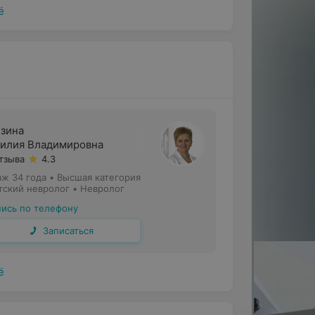
ё
исит не только от квалификации
бращения пациента за медицинской
ий;
зина
илия Владимировна
отзыва
4.3
ри сознания;
аж 34 года
•
Высшая категория
тский невролог • Невролог
пись по телефону
сти в конечностях;
Записаться
ё
сонница;