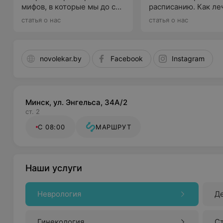
мифов, в которые мы до сих
расписанию. Как ле
пор верим
ПМС, рассказывает 
статья о нас
статья о нас
novolekar.by
Facebook
Instagram
Минск, ул. Энгельса, 34А/2
ст. 2
С 08:00
МАРШРУТ
Наши услуги
Неврология
Д
Гинекология
С