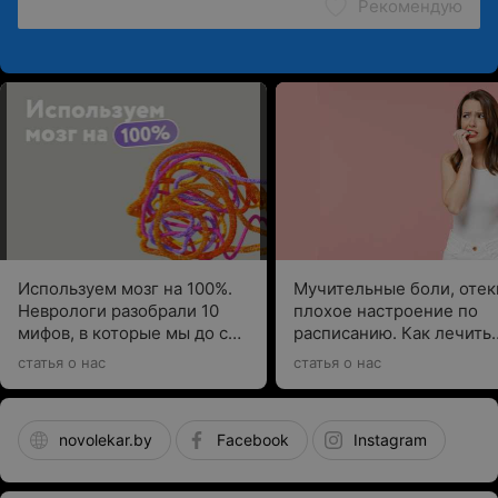
Рекомендую
Используем мозг на 100%.
Мучительные боли, отек
Неврологи разобрали 10
плохое настроение по
мифов, в которые мы до сих
расписанию. Как лечить
пор верим
ПМС, рассказывает врач
статья о нас
статья о нас
novolekar.by
Facebook
Instagram