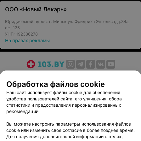
ООО «Новый Лекарь»
Юридический адрес: г. Минск,ул. Фридриха Энгельса, д.34а,
оф. 125
УНП: 192336278
На правах рекламы
О проекте
Новости проекта
Размещение рекламы
Обработка файлов cookie
Медицинский маркетинг
Публичный договор
Пользовательское соглашение
Способы оплаты
Наш сайт использует файлы cookie для обеспечения
удобства пользователей сайта, его улучшения, сбора
Вакансии
Партнеры
статистики и предоставления персонализированных
Написать руководителю 103.by
рекомендаций.
Написать в поддержку
Вы можете настроить параметры использования файлов
Персональные настройки cookie
cookie или изменить свое согласие в более позднее время.
Обработка персональных данных
Для получения дополнительной информации о целях,