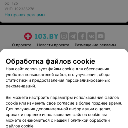
оф. 125
УНП: 192336278
На правах рекламы
О проекте
Новости проекта
Размещение рекламы
Медицинский маркетинг
Публичный договор
Обработка файлов cookie
Пользовательское соглашение
Способы оплаты
Наш сайт использует файлы cookie для обеспечения
Вакансии
Партнеры
удобства пользователей сайта, его улучшения, сбора
Написать руководителю 103.by
статистики и предоставления персонализированных
Написать в поддержку
рекомендаций.
Персональные настройки cookie
Вы можете настроить параметры использования файлов
Обработка персональных данных
cookie или изменить свое согласие в более позднее время.
Для получения дополнительной информации о целях,
сроках и порядке использования файлов cookie вы
можете ознакомиться с нашей
Политикой обработки
файлов cookie