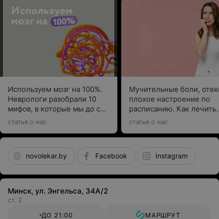
Используем мозг на 100%.
Мучительные боли, отек
Неврологи разобрали 10
плохое настроение по
мифов, в которые мы до сих
расписанию. Как лечить
пор верим
ПМС, рассказывает врач
статья о нас
статья о нас
novolekar.by
Facebook
Instagram
Минск, ул. Энгельса, 34А/2
ст. 2
ДО 21:00
МАРШРУТ