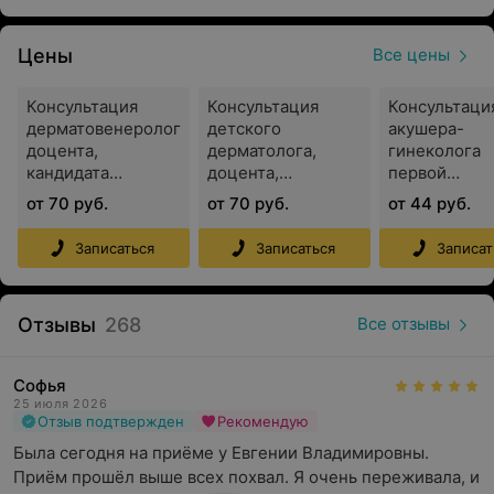
и качественного лечения.
Специалисты
профессионалы с большим опытом
Цены
Все цены
работы, кандидаты медицинских наук, доценты.
Консультация
Консультация
Консультаци
Статус референс-клиники
нескольких зарубежных
дерматовенеролога,
детского
акушера-
компаний, что является дополнительной гарантией
доцента,
дерматолога,
гинеколога
качества оказываемых услуг для клиентов.
кандидата
доцента,
первой
медицинских наук
кандидата
квалификац
от 70 руб.
от 70 руб.
от 44 руб.
Удобное расположение в самом центре Минска,
в
медицинских наук
категории
шаговой доступности от общественного
Записаться
Записаться
Записат
транспорта, станций метро «Купаловская» и
«Первомайская» +
большая бесплатная парковка
.
Удобное время работы.
Отзывы
268
Все отзывы
Софья
Услуги
25 июля 2026
Отзыв подтвержден
Рекомендую
Гинекология
Была сегодня на приёме у Евгении Владимировны. 
Эндокринология
Приём прошёл выше всех похвал. Я очень переживала, и 