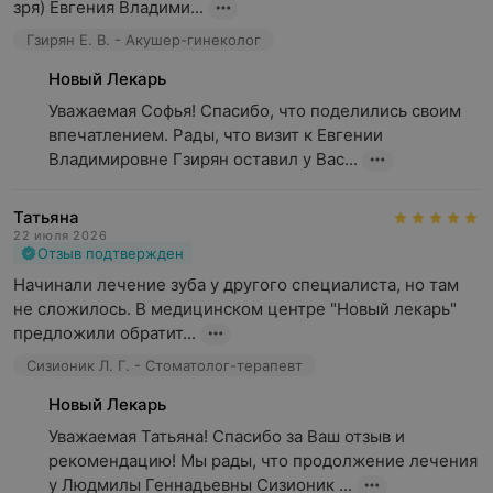
зря) Евгения Владими...
Неврология
Гзирян Е. В. - Акушер-гинеколог
Ортопедия
Новый Лекарь
Урология
Уважаемая Софья! Спасибо, что поделились своим 
Дерматология
впечатлением. Рады, что визит к Евгении 
Владимировне Гзирян оставил у Вас...
Терапия
Кардиология
Татьяна
22 июля 2026
Стоматология (терапия, хирургия, имплантация,
Отзыв подтвержден
протезирование, ортодонтия)
Начинали лечение зуба у другого специалиста, но там 
Диагностика (УЗИ, дентальная 3D-томография,
не сложилось. В медицинском центре "Новый лекарь" 
Холтер, ЭКГ)
предложили обратит...
Обращаем ваше внимание, что обязательна
Сизионик Л. Г. - Стоматолог-терапевт
консультация специалиста: рекламируемые
Новый Лекарь
медицинские услуги могут иметь
Уважаемая Татьяна! Спасибо за Ваш отзыв и 
противопоказания и побочные реакции.
рекомендацию! Мы рады, что продолжение лечения 
у Людмилы Геннадьевны Сизионик ...