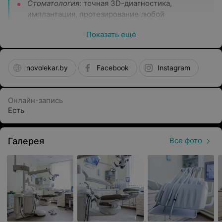
Стоматология
: точная 3D-диагностика,
имплантация, протезирование любой
сложности, исправление прикуса, эстетическая
Показать ещё
реставрация, лечение зубов под микроскопом.
Диагностика
: УЗИ всех органов и систем
организма на оборудовании экспертного уровня,
novolekar.by
Facebook
Instagram
в том числе ультразвуковая диагностика
беременных на любых сроках. Холтер-
мониторирование.
Онлайн-запись
Есть
Лечебно-консультативные приёмы:
гинекология
(детская и взрослая), терапия, неврология,
дерматология (детская и взрослая),
Галерея
Все фото
эндокринология, кардиология, ортопедия
(детская и взрослая), урология (детская и
взрослая).
Наши преимущества:
Новые технологии и современное оборудование
экспертного класса для высокоточной диагностики