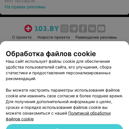
УНП: 192336278
На правах рекламы
О проекте
Новости проекта
Размещение рекламы
Медицинский маркетинг
Публичный договор
Обработка файлов cookie
Пользовательское соглашение
Способы оплаты
Наш сайт использует файлы cookie для обеспечения
Вакансии
Партнеры
удобства пользователей сайта, его улучшения, сбора
Написать руководителю 103.by
статистики и предоставления персонализированных
Написать в поддержку
рекомендаций.
Персональные настройки cookie
Вы можете настроить параметры использования файлов
Обработка персональных данных
cookie или изменить свое согласие в более позднее время.
Для получения дополнительной информации о целях,
сроках и порядке использования файлов cookie вы
можете ознакомиться с нашей
Политикой обработки
файлов cookie